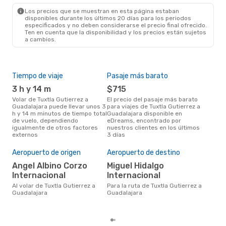
GDL
- TGZ
Los precios que se muestran en esta página estaban
disponibles durante los últimos 20 días para los periodos
especificados y no deben considerarse el precio final ofrecido.
Ten en cuenta que la disponibilidad y los precios están sujetos
a cambios.
Tiempo de viaje
Pasaje más barato
Tem
3 h y 14 m
$715
m
Volar de Tuxtla Gutierrez a
El precio del pasaje más barato
La información de búsqueda de
Guadalajara puede llevar unos 3
para viajes de Tuxtla Gutierrez a
nues
h y 14 m minutos de tiempo total
Guadalajara disponible en
mar
de vuelo, dependiendo
eDreams, encontrado por
popu
igualmente de otros factores
nuestros clientes en los últimos
vuel
externos
3 días
Gua
Cos
Aeropuerto de origen
Aeropuerto de destino
M
Angel Albino Corzo
Miguel Hidalgo
MXN$ 2294 es el costo medio de
un t
Internacional
Internacional
a Gu
Al volar de Tuxtla Gutierrez a
Para la ruta de Tuxtla Gutierrez a
res
Guadalajara
Guadalajara
tota
prec