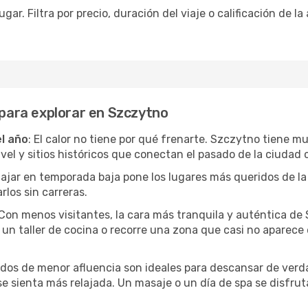
ar. Filtra por precio, duración del viaje o calificación de la
 para explorar en Szczytno
el año
: El calor no tiene por qué frenarte. Szczytno tiene m
l y sitios históricos que conectan el pasado de la ciudad c
Viajar en temporada baja pone los lugares más queridos de la
rlos sin carreras.
 Con menos visitantes, la cara más tranquila y auténtica de
un taller de cocina o recorre una zona que casi no aparece en
iodos de menor afluencia son ideales para descansar de verda
 se sienta más relajada. Un masaje o un día de spa se disfr