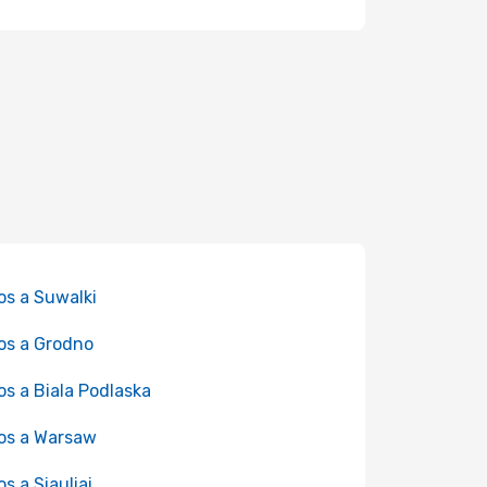
os a Suwalki
os a Grodno
os a Biala Podlaska
os a Warsaw
os a Siauliai