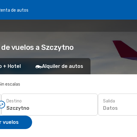
Renta de autos
 de vuelos a Szczytno
o + Hotel
Alquiler de autos
Sin escalas
Destino
Salida
Datos
r vuelos