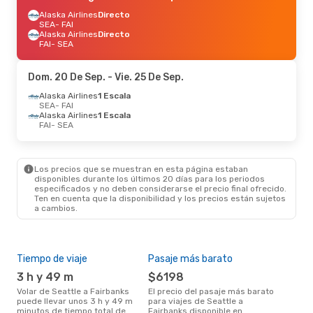
Alaska Airlines
Directo
SEA
- FAI
Alaska Airlines
Directo
FAI
- SEA
Dom. 20 De Sep.
- Vie. 25 De Sep.
Alaska Airlines
1 Escala
SEA
- FAI
Alaska Airlines
1 Escala
FAI
- SEA
Los precios que se muestran en esta página estaban
disponibles durante los últimos 20 días para los periodos
especificados y no deben considerarse el precio final ofrecido.
Ten en cuenta que la disponibilidad y los precios están sujetos
a cambios.
Tiempo de viaje
Pasaje más barato
Tem
3 h y 49 m
$6198
m
Volar de Seattle a Fairbanks
El precio del pasaje más barato
La información de búsqueda de
puede llevar unos 3 h y 49 m
para viajes de Seattle a
nues
minutos de tiempo total de
Fairbanks disponible en
mar