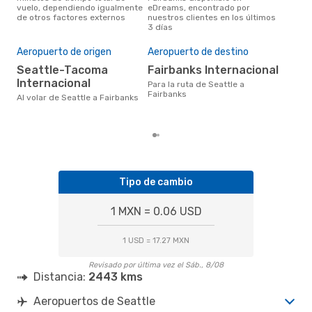
vuelo, dependiendo igualmente
eDreams, encontrado por
popu
de otros factores externos
nuestros clientes en los últimos
vuel
3 días
Cos
M
Aeropuerto de origen
Aeropuerto de destino
MXN$ 7144 es el costo medio de
Seattle-Tacoma
Fairbanks Internacional
un t
Fair
Internacional
Para la ruta de Seattle a
res
Fairbanks
Al volar de Seattle a Fairbanks
tota
prec
Tipo de cambio
1 MXN = 0.06 USD
1 USD = 17.27 MXN
Revisado por última vez el Sáb., 8/08
Distancia:
2443 kms
Aeropuertos de Seattle