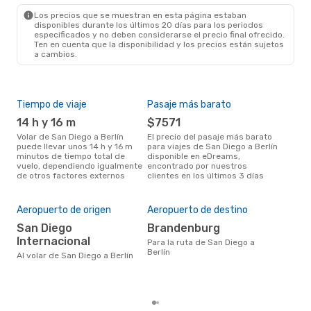
BER
- SAN
Los precios que se muestran en esta página estaban
disponibles durante los últimos 20 días para los periodos
especificados y no deben considerarse el precio final ofrecido.
Ten en cuenta que la disponibilidad y los precios están sujetos
a cambios.
Tiempo de viaje
Pasaje más barato
Tem
14 h y 16 m
$7571
m
Volar de San Diego a Berlín
El precio del pasaje más barato
La información de búsqueda de
puede llevar unos 14 h y 16 m
para viajes de San Diego a Berlín
nues
minutos de tiempo total de
disponible en eDreams,
may
vuelo, dependiendo igualmente
encontrado por nuestros
popu
de otros factores externos
clientes en los últimos 3 días
vuel
Mej
res
Aeropuerto de origen
Aeropuerto de destino
d
San Diego
Brandenburg
Internacional
Según los datos y resultados de
Para la ruta de San Diego a
bús
Berlín
Al volar de San Diego a Berlín
feb
que
Dieg