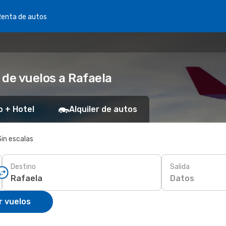
Renta de autos
 de vuelos a Rafaela
o + Hotel
Alquiler de autos
Sin escalas
Destino
Salida
Datos
r vuelos