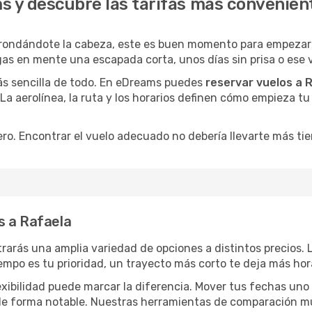
s y descubre las tarifas más convenien
rondándote la cabeza, este es buen momento para empezar a
as en mente una escapada corta, unos días sin prisa o ese 
ás sencilla de todo. En eDreams puedes
reservar vuelos a 
 La aerolínea, la ruta y los horarios definen cómo empieza t
ro. Encontrar el vuelo adecuado no debería llevarte más ti
s a Rafaela
trarás una amplia variedad de opciones a distintos precios.
tiempo es tu prioridad, un trayecto más corto te deja más hor
lexibilidad puede marcar la diferencia. Mover tus fechas uno
o de forma notable. Nuestras herramientas de comparación m