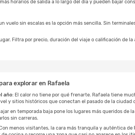
 más horarios de salida a lo largo del día y pueden bajar con
 vuelo sin escalas es la opción más sencilla. Sin terminales 
ar. Filtra por precio, duración del viaje o calificación de la
 para explorar en Rafaela
el año
: El calor no tiene por qué frenarte. Rafaela tiene muc
l y sitios históricos que conectan el pasado de la ciudad c
Viajar en temporada baja pone los lugares más queridos de la
rlos sin carreras.
 Con menos visitantes, la cara más tranquila y auténtica d
r de cocina o recorre una zona que casi no aparece en los iti