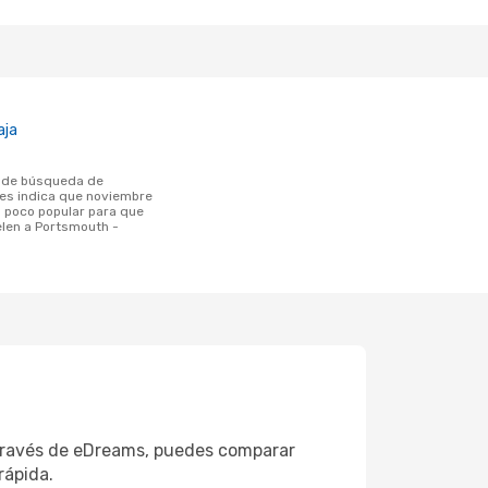
aja
tes indica que noviembre
poco popular para que
elen a Portsmouth -
 través de eDreams, puedes comparar
rápida.