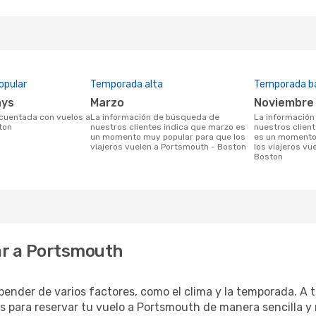
opular
Temporada alta
Temporada b
ays
marzo
noviembre
La información de búsqueda de
La información de búsqueda de
ton
nuestros clientes indica que marzo es
nuestros clien
un momento muy popular para que los
es un momento 
viajeros vuelen a Portsmouth - Boston
los viajeros vu
Boston
ar a Portsmouth
ender de varios factores, como el clima y la temporada. A
as para reservar tu vuelo a Portsmouth de manera sencilla y 