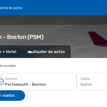
Renta de autos
h - Boston (PSM)
o + Hotel
Alquiler de autos
Sin escalas
Destino
Salida
Datos
r vuelos