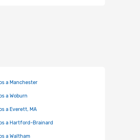
os a Manchester
os a Woburn
os a Everett, MA
os a Hartford-Brainard
os a Waltham