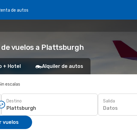
Renta de autos
 de vuelos a Plattsburgh
o + Hotel
Alquiler de autos
Sin escalas
Destino
Salida
Datos
r vuelos