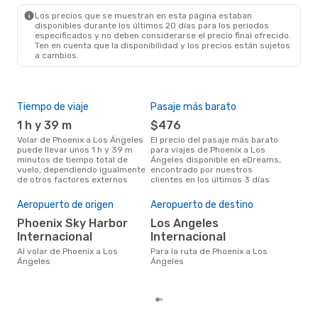
LAX
- PHX
Los precios que se muestran en esta página estaban
disponibles durante los últimos 20 días para los periodos
especificados y no deben considerarse el precio final ofrecido.
Ten en cuenta que la disponibilidad y los precios están sujetos
a cambios.
Tiempo de viaje
Pasaje más barato
Tem
1 h y 39 m
$476
m
Volar de Phoenix a Los Ángeles
El precio del pasaje más barato
La información de búsqueda de
puede llevar unos 1 h y 39 m
para viajes de Phoenix a Los
nues
minutos de tiempo total de
Ángeles disponible en eDreams,
mar
vuelo, dependiendo igualmente
encontrado por nuestros
popu
de otros factores externos
clientes en los últimos 3 días
vue
Cos
Aeropuerto de origen
Aeropuerto de destino
M
Phoenix Sky Harbor
Los Angeles
MXN$ 2265 es el costo medio de
un t
Internacional
Internacional
Ánge
Al volar de Phoenix a Los
Para la ruta de Phoenix a Los
res
Ángeles
Ángeles
tota
prec