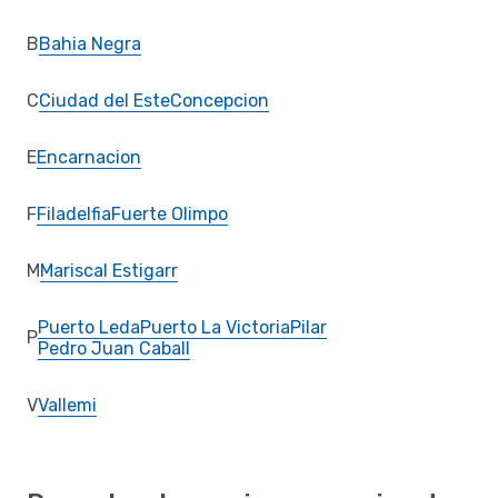
B
Bahia Negra
C
Ciudad del Este
Concepcion
E
Encarnacion
F
Filadelfia
Fuerte Olimpo
M
Mariscal Estigarr
Puerto Leda
Puerto La Victoria
Pilar
P
Pedro Juan Caball
V
Vallemi