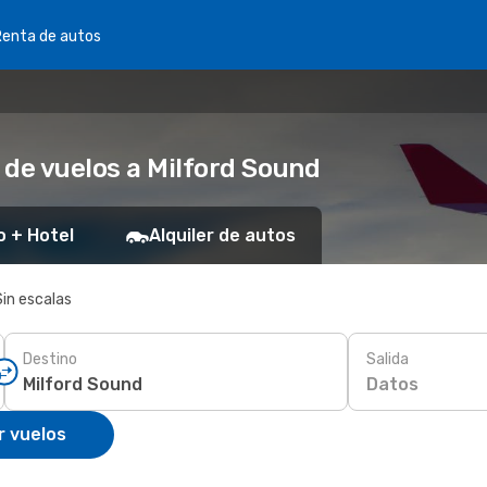
Renta de autos
 de vuelos a Milford Sound
o + Hotel
Alquiler de autos
Sin escalas
Destino
Salida
Datos
r vuelos