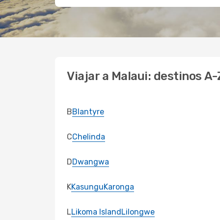
Viajar a Malaui: destinos A-
B
Blantyre
C
Chelinda
D
Dwangwa
K
Kasungu
Karonga
L
Likoma Island
Lilongwe