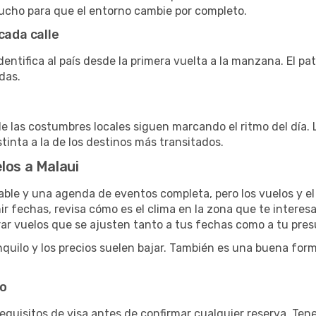
ucho para que el entorno cambie por completo.
cada calle
entifica al país desde la primera vuelta a la manzana. El pa
das.
 las costumbres locales siguen marcando el ritmo del día. 
tinta a la de los destinos más transitados.
los a Malaui
table y una agenda de eventos completa, pero los vuelos y e
r fechas, revisa cómo es el clima en la zona que te interesa,
rar vuelos que se ajusten tanto a tus fechas como a tu pre
uilo y los precios suelen bajar. También es una buena forma 
po
 requisitos de visa antes de confirmar cualquier reserva. Ten