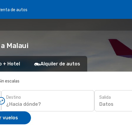
Renta de autos
 a Malaui
o + Hotel
Alquiler de autos
Sin escalas
Destino
Salida
Datos
r vuelos