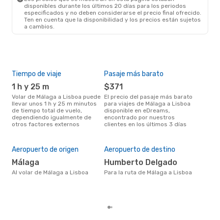
disponibles durante los últimos 20 días para los periodos
especificados y no deben considerarse el precio final ofrecido.
Ten en cuenta que la disponibilidad y los precios están sujetos
a cambios.
Tiempo de viaje
Pasaje más barato
Tem
1 h y 25 m
$371
m
Volar de Málaga a Lisboa puede
El precio del pasaje más barato
La información de búsqueda de
llevar unos 1 h y 25 m minutos
para viajes de Málaga a Lisboa
nues
de tiempo total de vuelo,
disponible en eDreams,
mar
dependiendo igualmente de
encontrado por nuestros
popu
otros factores externos
clientes en los últimos 3 días
vue
Cos
M
Aeropuerto de origen
Aeropuerto de destino
MXN$ 2464 es el costo medio de
Málaga
Humberto Delgado
un t
al e
Al volar de Málaga a Lisboa
Para la ruta de Málaga a Lisboa
eDr
base
mes