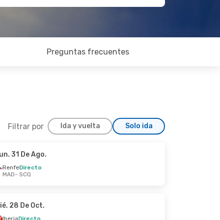
Preguntas frecuentes
Filtrar por
Ida y vuelta
Solo ida
un. 31 De Ago.
ié. 21 De Oct.
Renfe
Directo
MAD
- SCQ
ié. 28 De Oct.
Iberia
Directo