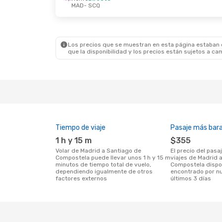
MAD
- SCQ
Dom. 30 De Ago.
- Mar. 1 De Sep.
Vie. 30 
Iberia
Directo
Iberia
MAD
- SCQ
MAD
-
Renfe
Directo
Iberia
SCQ
- MAD
SCQ
-
Los precios que se muestran en esta página estaban di
que la disponibilidad y los precios están sujetos a ca
Tiempo de viaje
Pasaje más bar
1 h y 15 m
$355
Volar de Madrid a Santiago de
El precio del pasaje más barato para
Compostela puede llevar unos 1 h y 15 m
viajes de Madrid 
minutos de tiempo total de vuelo,
Compostela dispo
dependiendo igualmente de otros
encontrado por nu
factores externos
últimos 3 días