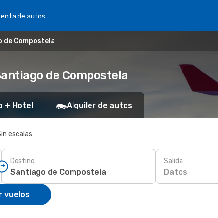
Renta de autos
o de Compostela
Santiago de Compostela
o + Hotel
Alquiler de autos
Sin escalas
Destino
Salida
Datos
r vuelos