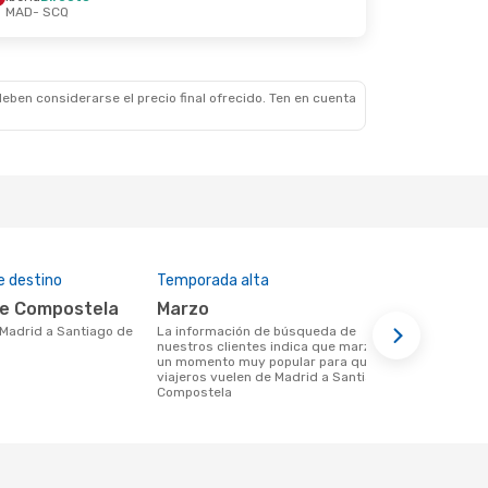
MAD
- SCQ
e. 2 De Oct.
eben considerarse el precio final ofrecido. Ten en cuenta
e destino
Temporada alta
Aerolíneas
de Compostela
marzo
Iberia
La información de búsqueda de
Aerolinea(s) con vuelos de Madrid a
nuestros clientes indica que marzo es
Santiago de
un momento muy popular para que los
viajeros vuelen de Madrid a Santiago de
Compostela