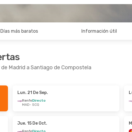
Días más baratos
Información útil
ertas
r de Madrid a Santiago de Compostela
Lun. 21 De Sep.
L
 De Sep.
- Jue. 24 De Sep.
Jue. 15 De Oct.
- M
Renfe
Directo
MAD
- SCQ
Directo
Iberia
Directo
 SCQ
MAD
- SCQ
Directo
Iberia
Directo
 MAD
SCQ
- MAD
Jue. 15 De Oct.
M
Renfe
Directo