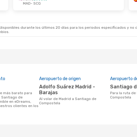
MAD
- SCQ
De Oct.
- Vie. 6 De Nov.
Jue. 1 De Oct.
- Vi
Directo
Iberia
Directo
 SCQ
MAD
- SCQ
Directo
Iberia
Directo
 MAD
SCQ
- MAD
sponibles durante los últimos 20 días para los periodos especificados y no d
mbios.
ato
Aeropuerto de origen
Aeropuerto d
Adolfo Suárez Madrid -
Santiago 
Barajas
Para la ruta de Madrid a Santiago de
a Santiago de
Compostela
Al volar de Madrid a Santiago de
nible en eDreams,
Compostela
estros clientes en los