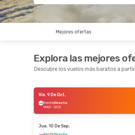
Mejores ofertas
Explora las mejores of
Descubre los vuelos más baratos a parti
Vie. 9 De Oct.
Mié. 9 De Sep.
- Jue. 10 De Sep.
Lun. 21
Renfe
Directo
MAD
- SCQ
Renfe
Directo
Renfe
MAD
- SCQ
MAD
-
Renfe
Directo
Renfe
SCQ
- MAD
SCQ
-
Jue. 10 De Sep.
Renfe
Directo