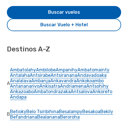
Buscar vuelos
Buscar Vuelo + Hotel
Destinos A-Z
Ambatolahy
Ambilobe
Ampanihy
Ambatomainty
Antalaha
Antsirabe
Antsiranana
Andavadoaka
Analalava
Ambanja
Ankavandra
Ankokoambo
A
Antananarivo
Ankisatra
Andriamena
Antsohihy
Ankazoabo
Ambatondrazaka
Antsalova
Ankorefo
Andapa
Betioky
Belo Tsiribihina
Besalampy
Besakoa
Bekily
B
Befandriana
Bealanana
Beroroha