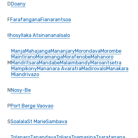
D
Doany
F
Farafangana
Fianarantsoa
I
Ihosy
Ilaka Atsinanana
Isalo
Manja
Mahajanga
Mananjary
Morondava
Morombe
Maintirano
Moramanga
Morafenobe
Mahanoro
M
Mandritsara
Mandabe
Malaimbandy
Maroantsetra
Mampikony
Mananara Avaratra
Madirovalo
Manakara
Miandrivazo
N
Nosy-Be
P
Port Berge Vaovao
S
Soalala
St Marie
Sambava
Tolanaro
Tanandava
Toliara
Toamasina
Tsaratanana