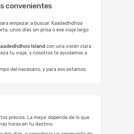
ás convenientes
 para empezar a buscar. Kaadedhdhoo
a, unos días sin prisa o ese viaje largo
Kaadedhdhoo Island
con una visión clara
pieza tu viaje, y nosotros te ayudamos a
empo del necesario, y para eso estamos.
ntos precios. La mejor depende de lo que
 más horas en tu destino.
 o dos días, o considerar un aeropuerto de