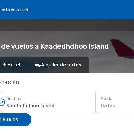
Renta de autos
 de vuelos a Kaadedhdhoo Island
o + Hotel
Alquiler de autos
Sin escalas
Destino
Salida
Datos
r vuelos