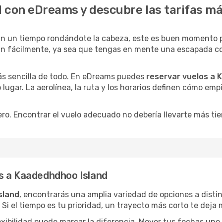
 con eDreams y descubre las tarifas m
an un tiempo rondándote la cabeza, este es buen momento
an fácilmente, ya sea que tengas en mente una escapada cort
ás sencilla de todo. En eDreams puedes
reservar vuelos a 
 lugar. La aerolínea, la ruta y los horarios definen cómo em
ro. Encontrar el vuelo adecuado no debería llevarte más ti
s a Kaadedhdhoo Island
sland
, encontrarás una amplia variedad de opciones a disti
 Si el tiempo es tu prioridad, un trayecto más corto te deja
lexibilidad puede marcar la diferencia. Mover tus fechas uno