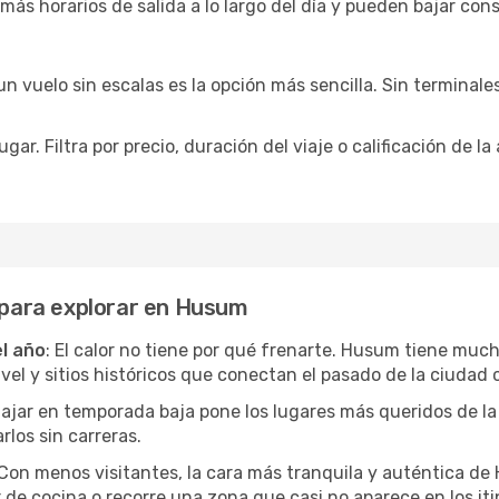
 más horarios de salida a lo largo del día y pueden bajar con
 vuelo sin escalas es la opción más sencilla. Sin terminales 
ar. Filtra por precio, duración del viaje o calificación de la
s para explorar en Husum
el año
: El calor no tiene por qué frenarte. Husum tiene much
l y sitios históricos que conectan el pasado de la ciudad c
Viajar en temporada baja pone los lugares más queridos de la
rlos sin carreras.
 Con menos visitantes, la cara más tranquila y auténtica 
r de cocina o recorre una zona que casi no aparece en los iti