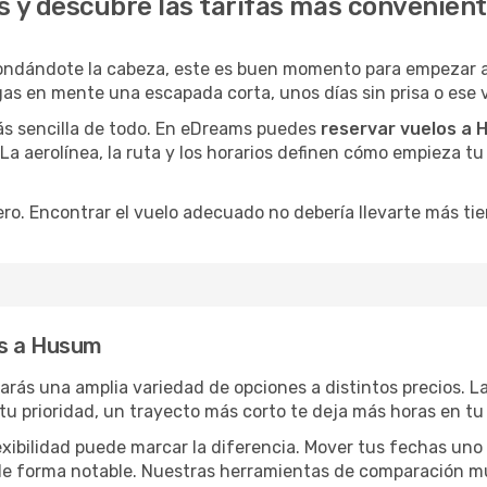
 y descubre las tarifas más convenien
ondándote la cabeza, este es buen momento para empezar a
as en mente una escapada corta, unos días sin prisa o ese 
ás sencilla de todo. En eDreams puedes
reservar vuelos a
 La aerolínea, la ruta y los horarios definen cómo empieza t
ro. Encontrar el vuelo adecuado no debería llevarte más ti
os a Husum
rarás una amplia variedad de opciones a distintos precios. 
s tu prioridad, un trayecto más corto te deja más horas en tu
lexibilidad puede marcar la diferencia. Mover tus fechas uno
o de forma notable. Nuestras herramientas de comparación m