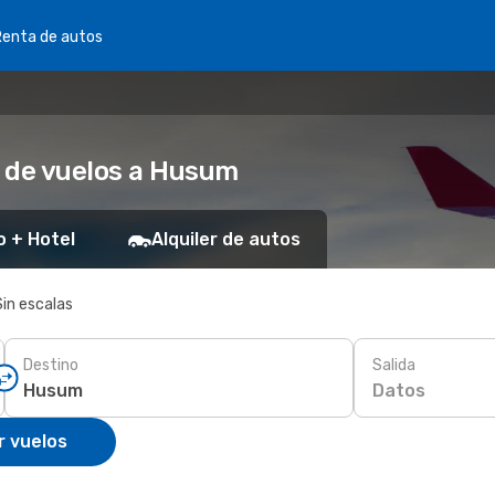
Renta de autos
 de vuelos a Husum
o + Hotel
Alquiler de autos
Sin escalas
Destino
Salida
Datos
r vuelos