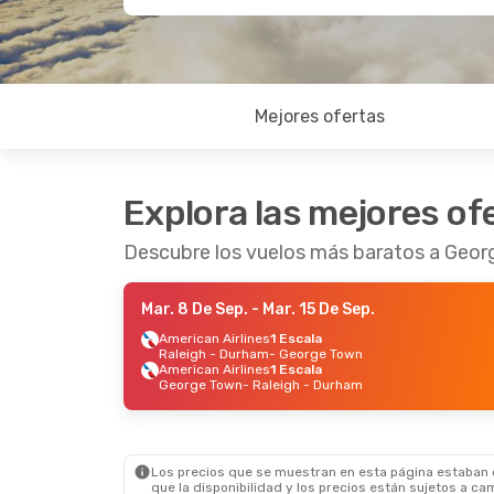
Mejores ofertas
Explora las mejores of
Descubre los vuelos más baratos a Geo
Mar. 8 De Sep.
- Mar. 15 De Sep.
American Airlines
1 Escala
Raleigh - Durham
- George Town
American Airlines
1 Escala
George Town
- Raleigh - Durham
Los precios que se muestran en esta página estaban di
que la disponibilidad y los precios están sujetos a ca