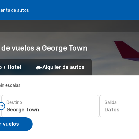
Renta de autos
 de vuelos a George Town
o + Hotel
Alquiler de autos
Sin escalas
Destino
Salida
Datos
r vuelos