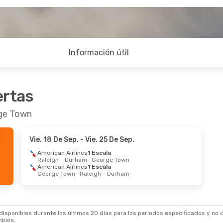
Información útil
ertas
rge Town
Vie. 18 De Sep.
- Vie. 25 De Sep.
American Airlines
1 Escala
Raleigh - Durham
- George Town
American Airlines
1 Escala
George Town
- Raleigh - Durham
sponibles durante los últimos 20 días para los periodos especificados y no d
mbios.