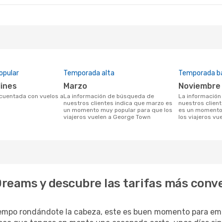
opular
Temporada alta
Temporada b
lines
marzo
noviembre
La información de búsqueda de
La información de búsqueda de
nuestros clientes indica que marzo es
nuestros clien
un momento muy popular para que los
es un momento 
viajeros vuelen a George Town
los viajeros v
reams y descubre las tarifas más conv
iempo rondándote la cabeza, este es buen momento para em