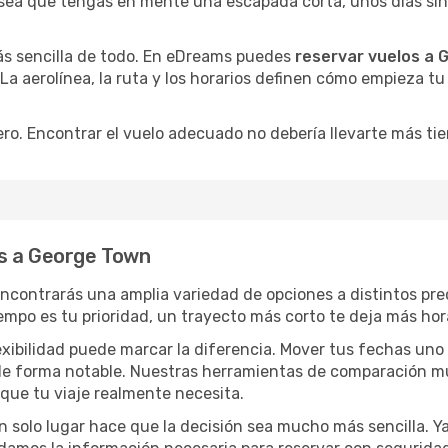
sea que tengas en mente una escapada corta, unos días sin p
ás sencilla de todo. En eDreams puedes
reservar vuelos a
 La aerolínea, la ruta y los horarios definen cómo empieza t
ro. Encontrar el vuelo adecuado no debería llevarte más ti
s a George Town
encontrarás una amplia variedad de opciones a distintos pr
tiempo es tu prioridad, un trayecto más corto te deja más hor
lexibilidad puede marcar la diferencia. Mover tus fechas uno
o de forma notable. Nuestras herramientas de comparación m
 que tu viaje realmente necesita.
 solo lugar hace que la decisión sea mucho más sencilla. Ya 