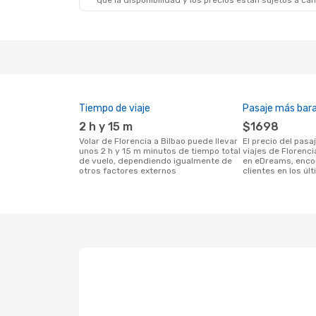
que la disponibilidad y los precios están sujetos a ca
Tiempo de viaje
Pasaje más bar
2 h y 15 m
$1698
Volar de Florencia a Bilbao puede llevar
El precio del pasaje más barato para
unos 2 h y 15 m minutos de tiempo total
viajes de Florenci
de vuelo, dependiendo igualmente de
en eDreams, enco
otros factores externos
clientes en los úl