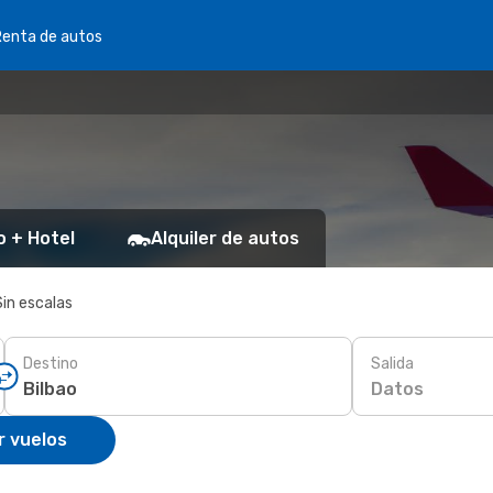
Renta de autos
o + Hotel
Alquiler de autos
Sin escalas
Destino
Salida
Datos
r vuelos