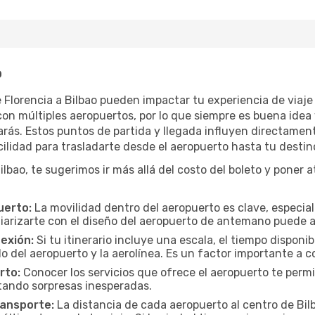
o
e Florencia a Bilbao pueden impactar tu experiencia de viaj
n múltiples aeropuertos, por lo que siempre es buena idea 
ás. Estos puntos de partida y llegada influyen directamente 
ilidad para trasladarte desde el aeropuerto hasta tu destino
bao, te sugerimos ir más allá del costo del boleto y poner a
uerto:
La movilidad dentro del aeropuerto es clave, especia
iarizarte con el diseño del aeropuerto de antemano puede ah
exión:
Si tu itinerario incluye una escala, el tiempo disponi
 del aeropuerto y la aerolínea. Es un factor importante a co
rto:
Conocer los servicios que ofrece el aeropuerto te permi
itando sorpresas inesperadas.
ransporte:
La distancia de cada aeropuerto al centro de Bilb