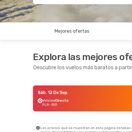
Mejores ofertas
Explora las mejores of
Descubre los vuelos más baratos a partir
Sáb. 12 De Sep.
Vie. 18 De Sep.
- Dom. 20 De Sep.
Volotea
Directo
FLR
- BIO
Vueling
1 Escala
FLR
- BIO
Iberia
1 Escala
BIO
- FLR
Los precios que se muestran en esta página estaban di