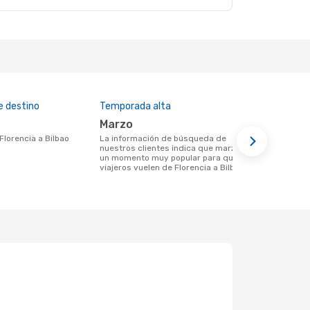
e destino
Temporada alta
Aerolíneas
marzo
Volotea
 Florencia a Bilbao
La información de búsqueda de
Aerolinea(s) con vuelos de Florencia a
nuestros clientes indica que marzo es
Bilbao
un momento muy popular para que los
viajeros vuelen de Florencia a Bilbao