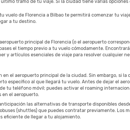
 último tramo de tu viaje. Si la ciudad tiene varias opcione
tu vuelo de Florencia a Bilbao te permitirá comenzar tu via
egar a tu destino.
aeropuerto principal de Florencia (o el aeropuerto correspondi
pases el tiempo previo a tu vuelo cómodamente. Encontrarás 
r y artículos esenciales de viaje para resolver cualquier n
an en el aeropuerto principal de la ciudad. Sin embargo, si 
o específico al que llegará tu vuelo. Antes de dejar el aero
 tu teléfono móvil; puedes activar el roaming internacional
 en el aeropuerto.
nticipación las alternativas de transporte disponibles desd
autobuses (shuttles) que puedes contratar previamente. Los 
 eficiente de llegar a tu alojamiento.