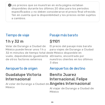
MEX
- DGO
Los precios que se muestran en esta página estaban
disponibles durante los últimos 20 días para los periodos
especificados y no deben considerarse el precio final ofrecido.
Ten en cuenta que la disponibilidad y los precios están sujetos
a cambios.
Tiempo de viaje
Pasaje más barato
Tem
1 h y 32 m
$1101
ju
Volar de Durango a Ciudad de
El precio del pasaje más barato
La información de búsqueda de
México puede llevar unos 1 h y
para viajes de Durango a Ciudad
nues
32 m minutos de tiempo total de
de México disponible en
jul
vuelo, dependiendo igualmente
eDreams, encontrado por
popu
de otros factores externos
nuestros clientes en los últimos
vue
3 días
Méx
Cos
Aeropuerto de origen
Aeropuertos de destino
M
Guadalupe Victoria
Benito Juarez
MXN$ 2917 es el costo medio de
Internacional
Internacional, Felipe
un 
Angeles Internacional
Ciud
Al volar de Durango a Ciudad de
una
México
Al viajar de Durango a Ciudad de
este
México
prec