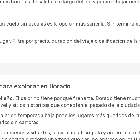
 más horarios de salida a lo largo del día y pueden bajar con
 vuelo sin escalas es la opción más sencilla. Sin terminales 
ar. Filtra por precio, duración del viaje o calificación de la
 para explorar en Dorado
el año
: El calor no tiene por qué frenarte. Dorado tiene much
l y sitios históricos que conectan el pasado de la ciudad c
Viajar en temporada baja pone los lugares más queridos de la
rlos sin carreras.
 Con menos visitantes, la cara más tranquila y auténtica d
r de cocina o recorre una zona que casi no aparece en los iti