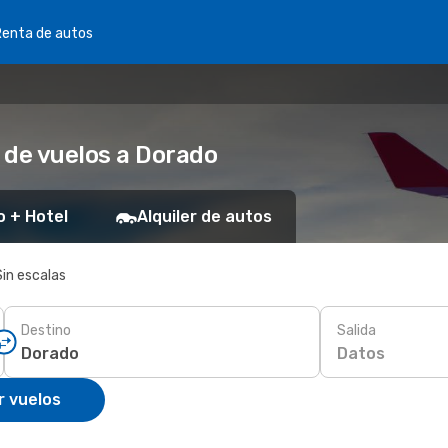
Renta de autos
 de vuelos a Dorado
o + Hotel
Alquiler de autos
Sin escalas
Destino
Salida
Datos
r vuelos