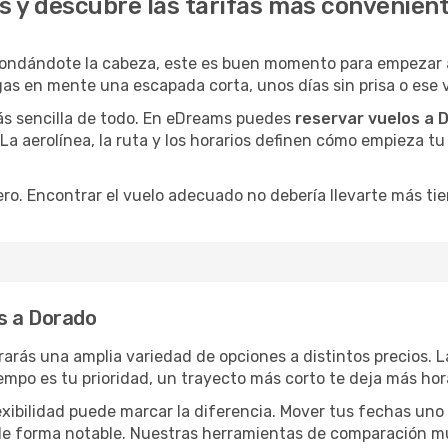
 y descubre las tarifas más convenien
rondándote la cabeza, este es buen momento para empezar a
as en mente una escapada corta, unos días sin prisa o ese 
ás sencilla de todo. En eDreams puedes
reservar vuelos a 
 La aerolínea, la ruta y los horarios definen cómo empieza t
ro. Encontrar el vuelo adecuado no debería llevarte más ti
s a Dorado
rarás una amplia variedad de opciones a distintos precios. 
tiempo es tu prioridad, un trayecto más corto te deja más hor
lexibilidad puede marcar la diferencia. Mover tus fechas uno
o de forma notable. Nuestras herramientas de comparación m