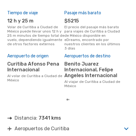
Tiempo de viaje
Pasaje más barato
Tem
12 h y 25 m
$5215
ju
Volar de Curitiba a Ciudad de
El precio del pasaje más barato
La información de búsqueda de
México puede llevar unos 12 h y
para viajes de Curitiba a Ciudad
nues
25 m minutos de tiempo total de
de México disponible en
jul
vuelo, dependiendo igualmente
eDreams, encontrado por
popu
de otros factores externos
nuestros clientes en los últimos
vuel
3 días
Méx
Mej
Aeropuerto de origen
Aeropuertos de destino
res
Curitiba Afonso Pena
Benito Juarez
d
Internacional
Internacional, Felipe
Según los datos y resultados de
Angeles Internacional
Al volar de Curitiba a Ciudad de
bús
México
abri
Al viajar de Curitiba a Ciudad de
much
México
Ciu
Distancia:
7341 kms
Aeropuertos de Curitiba