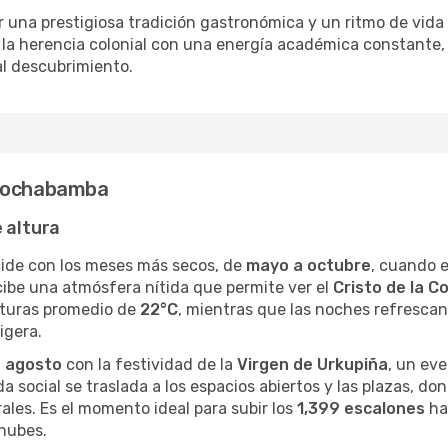
or una prestigiosa tradición gastronómica y un ritmo de vid
 la herencia colonial con una energía académica constante,
al descubrimiento.
 Cochabamba
 altura
ide con los meses más secos, de
mayo a octubre
, cuando e
recibe una atmósfera nítida que permite ver el
Cristo de la C
aturas promedio de
22°C
, mientras que las noches refresca
igera.
n
agosto
con la festividad de la
Virgen de Urkupiña
, un eve
ida social se traslada a los espacios abiertos y las plazas, d
ales. Es el momento ideal para subir los
1,399 escalones
hac
 nubes.