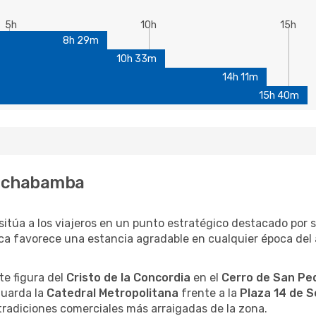
5h
10h
15h
8h 29m
10h 33m
14h 11m
15h 40m
Cochabamba
 sitúa a los viajeros en un punto estratégico destacado por
ica favorece una estancia agradable en cualquier época del a
te figura del
Cristo de la Concordia
en el
Cerro de San Pe
sguarda la
Catedral Metropolitana
frente a la
Plaza 14 de 
tradiciones comerciales más arraigadas de la zona.