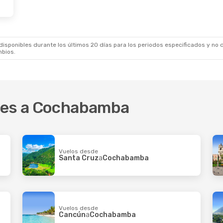
sponibles durante los últimos 20 días para los periodos especificados y no d
mbios.
ares a Cochabamba
Vuelos desde
Santa Cruz
a
Cochabamba
Vuelos desde
Cancún
a
Cochabamba