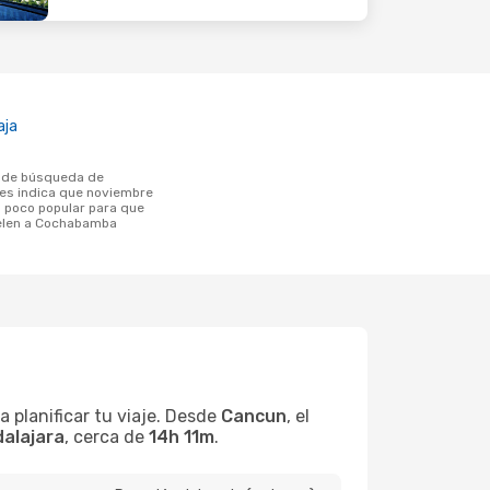
aja
tes indica que noviembre
poco popular para que
uelen a Cochabamba
 planificar tu viaje. Desde
Cancun
, el
alajara
, cerca de
14h 11m
.