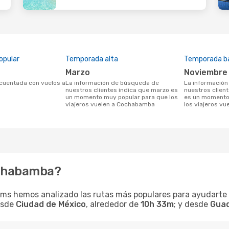
opular
Temporada alta
Temporada b
marzo
noviembre
La información de búsqueda de
La información de búsqueda de
nuestros clientes indica que marzo es
nuestros clien
un momento muy popular para que los
es un momento 
viajeros vuelen a Cochabamba
los viajeros v
ochabamba?
ms hemos analizado las rutas más populares para ayudarte a
esde
Ciudad de México
, alrededor de
10h 33m
; y desde
Guad