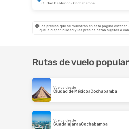
Ciudad De México
- Cochabamba
Los precios que se muestran en esta página estaban di
que la disponibilidad y los precios están sujetos a ca
Rutas de vuelo popul
Vuelos desde
Ciudad de México
a
Cochabamba
Vuelos desde
Guadalajara
a
Cochabamba