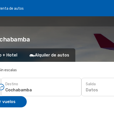
Renta de autos
Cochabamba
o + Hotel
Alquiler de autos
Sin escalas
Destino
Salida
Datos
r vuelos