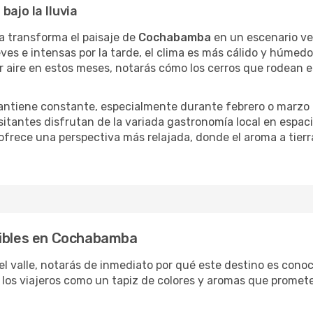
bajo la lluvia
ja transforma el paisaje de
Cochabamba
en un escenario ver
ves e intensas por la tarde, el clima es más cálido y húme
or aire en estos meses, notarás cómo los cerros que rodean e
e mantiene constante, especialmente durante febrero o marzo
isitantes disfrutan de la variada gastronomía local en espa
 ofrece una perspectiva más relajada, donde el aroma a tierr
dibles en Cochabamba
 del valle, notarás de inmediato por qué este destino es conoc
e los viajeros como un tapiz de colores y aromas que promet