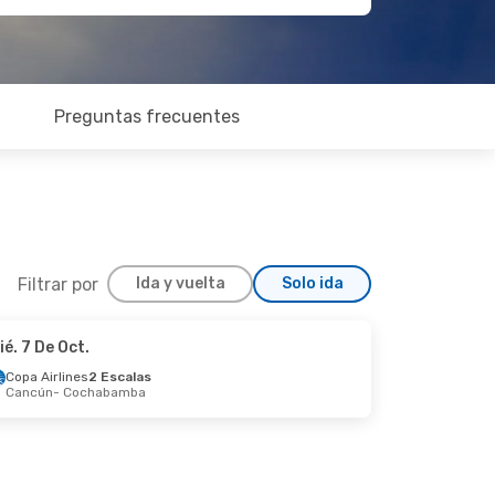
Preguntas frecuentes
Filtrar por
Ida y vuelta
Solo ida
ié. 7 De Oct.
 Jue. 3 De Sep.
Copa Airlines
2 Escalas
Cancún
- Cochabamba
ion
Directo
abamba
ion
Directo
ta Cruz