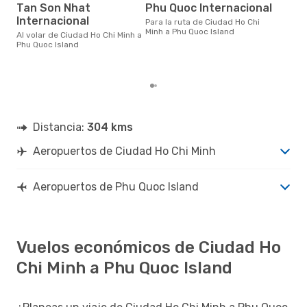
MXN$ 1858 es el costo medio de
Tan Son Nhat
Phu Quoc Internacional
un t
Internacional
Para la ruta de Ciudad Ho Chi
Minh
Minh a Phu Quoc Island
efe
Al volar de Ciudad Ho Chi Minh a
eDr
Phu Quoc Island
base
mes
Distancia:
304 kms
Aeropuertos de Ciudad Ho Chi Minh
Aeropuertos de Phu Quoc Island
Vuelos económicos de Ciudad Ho
Chi Minh a Phu Quoc Island