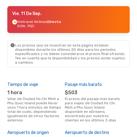
Vie. 11 De Sep.
Vie. 11 De Sep.
- Sáb. 12 De Sep.
Vietravel Airlines
Vietravel Airlines
Directo
Directo
SGN
SGN
- PQC
- PQC
Vietravel Airlines
Directo
PQC
- SGN
Los precios que se muestran en esta página estaban
Dom. 1 De Nov.
- Jue. 5 De Nov.
disponibles durante los últimos 20 días para los periodos
especificados y no deben considerarse el precio final ofrecido.
Vietravel Airlines
Directo
Ten en cuenta que la disponibilidad y los precios están sujetos
SGN
- PQC
a cambios.
Vietravel Airlines
Directo
PQC
- SGN
Tiempo de viaje
Pasaje más barato
Tem
1 hora
$503
m
Volar de Ciudad Ho Chi Minh a
El precio del pasaje más barato
La información de búsqueda de
Phu Quoc Island puede llevar
para viajes de Ciudad Ho Chi
nues
unos 1 hora minutos de tiempo
Minh a Phu Quoc Island
mar
total de vuelo, dependiendo
disponible en eDreams,
popu
igualmente de otros factores
encontrado por nuestros
vuel
externos
clientes en los últimos 3 días
Phu
Cos
M
Aeropuerto de origen
Aeropuerto de destino