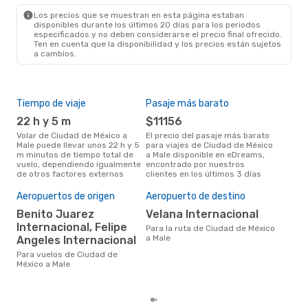
MLE
- MEX
Los precios que se muestran en esta página estaban
disponibles durante los últimos 20 días para los periodos
especificados y no deben considerarse el precio final ofrecido.
Ten en cuenta que la disponibilidad y los precios están sujetos
a cambios.
Tiempo de viaje
Pasaje más barato
Tem
22 h y 5 m
$11156
m
Volar de Ciudad de México a
El precio del pasaje más barato
La información de búsqueda de
Male puede llevar unos 22 h y 5
para viajes de Ciudad de México
nues
m minutos de tiempo total de
a Male disponible en eDreams,
mar
vuelo, dependiendo igualmente
encontrado por nuestros
popu
de otros factores externos
clientes en los últimos 3 días
vue
Mal
Mej
Aeropuertos de origen
Aeropuerto de destino
res
Benito Juarez
Velana Internacional
s
Internacional, Felipe
Para la ruta de Ciudad de México
Según los datos y resultados de
a Male
Angeles Internacional
bús
Para vuelos de Ciudad de
feb
México a Male
que
Ciu