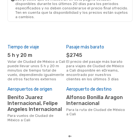
disponibles durante los últimos 20 días para los periodos
especificados y no deben considerarse el precio final ofrecido.
Ten en cuenta que la disponibilidad y los precios están sujetos
a cambios.
Tiempo de viaje
Pasaje más barato
Tem
5 h y 20 m
$2745
m
Volar de Ciudad de México a Cali
El precio del pasaje más barato
La información de búsqueda de
puede llevar unos 5 h y 20 m
para viajes de Ciudad de México
nues
minutos de tiempo total de
a Cali disponible en eDreams,
mar
vuelo, dependiendo igualmente
encontrado por nuestros
popu
de otros factores externos
clientes en los últimos 3 días
vue
Cali
Cos
Aeropuertos de origen
Aeropuerto de destino
M
Benito Juarez
Alfonso Bonilla Aragon
Internacional, Felipe
Internacional
MXN$ 5563 es el costo medio de
un 
Angeles Internacional
Para la ruta de Ciudad de México
Méxi
a Cali
Para vuelos de Ciudad de
res
México a Cali
tota
prec