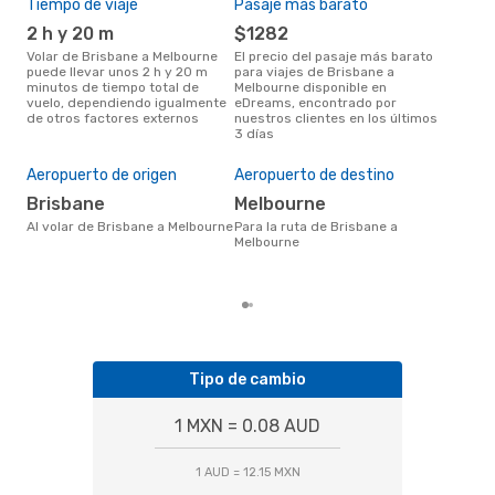
Tiempo de viaje
Pasaje más barato
Tem
2 h y 20 m
$1282
m
Volar de Brisbane a Melbourne
El precio del pasaje más barato
La información de búsqueda de
puede llevar unos 2 h y 20 m
para viajes de Brisbane a
nues
minutos de tiempo total de
Melbourne disponible en
mar
vuelo, dependiendo igualmente
eDreams, encontrado por
popu
de otros factores externos
nuestros clientes en los últimos
vue
3 días
Cos
M
Aeropuerto de origen
Aeropuerto de destino
MXN$ 2589 es el costo medio de
Brisbane
Melbourne
un t
Melb
Al volar de Brisbane a Melbourne
Para la ruta de Brisbane a
res
Melbourne
tota
prec
Tipo de cambio
1 MXN = 0.08 AUD
1 AUD = 12.15 MXN