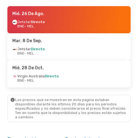
Mar. 8 De Sep.
Mié. 26 De Ago.
- Mar. 15 De Sep.
Jetstar
Jetstar
Directo
Directo
BNE
BNE
- MEL
- MEL
Jetstar
Directo
MEL
- BNE
Mar. 8 De Sep.
Vie. 4 De Sep.
Jetstar
Directo
- Lun. 7 De Sep.
BNE
- MEL
Jetstar
Directo
BNE
- MEL
Jetstar
Directo
Mié. 28 De Oct.
MEL
- BNE
Virgin Australia
Directo
BNE
- MEL
Sáb. 10 De Oct.
- Mar. 13 De Oct.
Jetstar
Directo
BNE
- MEL
Los precios que se muestran en esta página estaban
Jetstar
Directo
disponibles durante los últimos 20 días para los periodos
MEL
- BNE
especificados y no deben considerarse el precio final ofrecido.
Ten en cuenta que la disponibilidad y los precios están sujetos
a cambios.