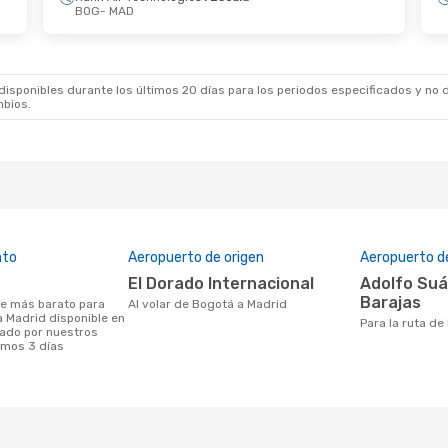
BOG
- MAD
De Oct.
- Sáb. 31 De Oct.
Mié. 9 De Sep.
- Lu
anada
1 Escala
 MAD
BOG
- MAD
anada
1 Escala
 BOG
MAD
- BOG
sponibles durante los últimos 20 días para los periodos especificados y no d
mbios.
ato
Aeropuerto de origen
Aeropuerto d
El Dorado Internacional
Adolfo Suárez Madrid -
Barajas
Al volar de Bogotá a Madrid
a Madrid disponible en
Para la ruta d
ado por nuestros
timos 3 días