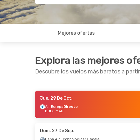
Mejores ofertas
Explora las mejores of
Descubre los vuelos más baratos a parti
Jue. 29 De Oct.
Dom. 11 De Oct.
- Jue. 22 De Oct.
Dom. 20
Air Europa
Directo
BOG
- MAD
Klm Royal Dutch Airlines
1 Escala
Air C
BOG
- MAD
BOG
-
Klm Royal Dutch Airlines
1 Escala
Air C
MAD
- BOG
MAD
-
Dom. 27 De Sep.
Hahn Air Technologies
1 Escala