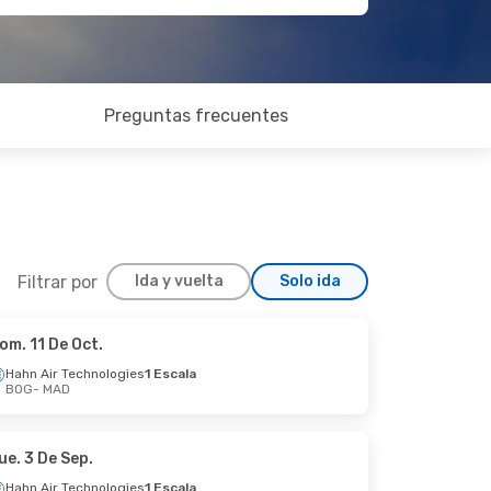
Preguntas frecuentes
Filtrar por
Ida y vuelta
Solo ida
om. 11 De Oct.
Mar. 6 De Oct.
Hahn Air Technologies
1 Escala
BOG
- MAD
Klm Royal Dutch Airlines
1 Escala
Klm Royal Dutch Airlines
1 Escala
ue. 3 De Sep.
Hahn Air Technologies
1 Escala