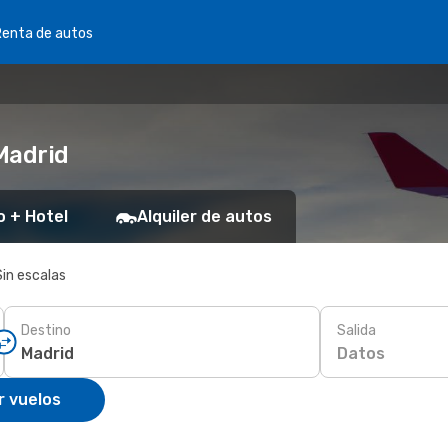
Renta de autos
Madrid
o + Hotel
Alquiler de autos
Sin escalas
Destino
Salida
Datos
r vuelos