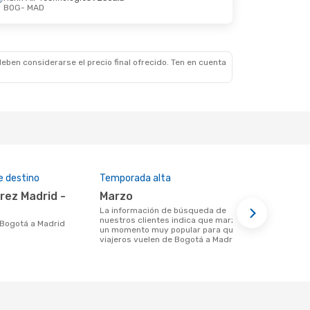
BOG
- MAD
n. 14 De Sep.
Klm Royal Dutch Airlines
1 Escala
Klm Royal Dutch Airlines
1 Escala
eben considerarse el precio final ofrecido. Ten en cuenta
e destino
Temporada alta
Aerolíneas
marzo
Avianca, Iberia, LATAM
Airlines
La información de búsqueda de
nuestros clientes indica que marzo es
e Bogotá a Madrid
Aerolinea(s) con vuelos de Bogotá a
un momento muy popular para que los
Madrid
viajeros vuelen de Bogotá a Madrid