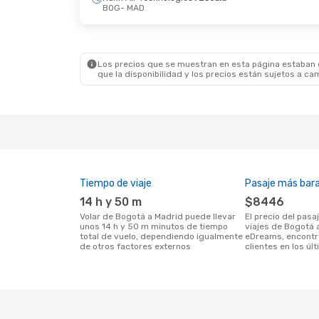
BOG
- MAD
Dom. 23 De Ago.
- Mié. 2 De Sep.
Vie. 23 
Klm Royal Dutch Airlines
1 Escala
Air C
BOG
- MAD
BOG
-
Klm Royal Dutch Airlines
1 Escala
Air C
MAD
- BOG
MAD
-
Los precios que se muestran en esta página estaban di
que la disponibilidad y los precios están sujetos a ca
Tiempo de viaje
Pasaje más bar
14 h y 50 m
$8446
Volar de Bogotá a Madrid puede llevar
El precio del pasaje más barato para
unos 14 h y 50 m minutos de tiempo
viajes de Bogotá 
total de vuelo, dependiendo igualmente
eDreams, encontr
de otros factores externos
clientes en los úl