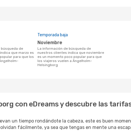
Temporada baja
noviembre
La información de búsqueda de
 indica que marzo es
nuestros clientes indica que noviembre
opular para que los
es un momento poco popular para que
 Ängelholm-
los viajeros vuelen a Ängelholm-
Helsingborg
borg con eDreams y descubre las tarifa
levan un tiempo rondándote la cabeza, este es buen momen
 olvidan fácilmente, ya sea que tengas en mente una escapad