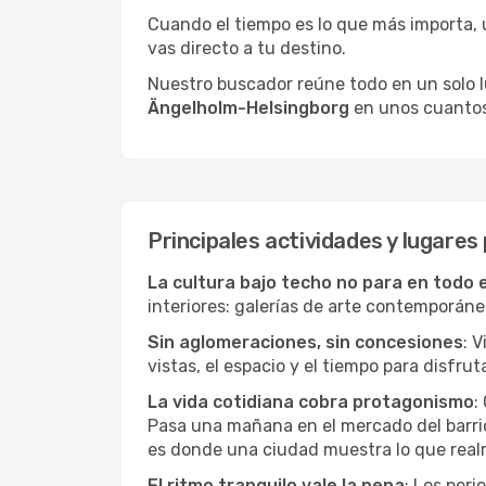
Cuando el tiempo es lo que más importa, un
vas directo a tu destino.
Nuestro buscador reúne todo en un solo lug
Ängelholm-Helsingborg
en unos cuantos 
Principales actividades y lugare
La cultura bajo techo no para en todo 
interiores: galerías de arte contemporáne
Sin aglomeraciones, sin concesiones
: 
vistas, el espacio y el tiempo para disfruta
La vida cotidiana cobra protagonismo
:
Pasa una mañana en el mercado del barrio,
es donde una ciudad muestra lo que real
El ritmo tranquilo vale la pena
: Los per