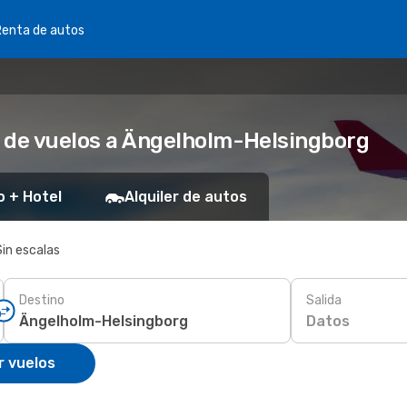
Renta de autos
 de vuelos a Ängelholm-Helsingborg
o + Hotel
Alquiler de autos
Sin escalas
Destino
Salida
Datos
r vuelos