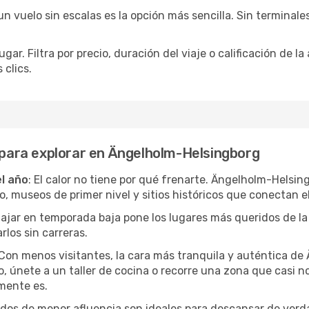
 vuelo sin escalas es la opción más sencilla. Sin terminales 
ar. Filtra por precio, duración del viaje o calificación de la
clics.
s para explorar en Ängelholm-Helsingborg
el año
: El calor no tiene por qué frenarte. Ängelholm-Helsi
o, museos de primer nivel y sitios históricos que conectan e
Viajar en temporada baja pone los lugares más queridos de la
rlos sin carreras.
 Con menos visitantes, la cara más tranquila y auténtica d
 únete a un taller de cocina o recorre una zona que casi no a
mente es.
iodos de menor afluencia son ideales para descansar de verda