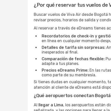
¿Por qué reservar tus vuelos de 
Buscar vuelos de Viva Air desde Bogotá 
revisar precios, horarios de salida y cond
Al reservar a través de eDreams tienes ac
Recordatorios de check-in y gestió
en línea en cualquier momento despu
Detalles de tarifa sin sorpresas:
Ant
inesperados al final.
Comparación de fechas flexible:
Pue
adapte a tus planes.
Precios eDreams Prime:
En las ruta
como parte de su membresía.
Si tienes dudas en cualquier momento, tant
atención al cliente de eDreams está dispo
¿Qué aeropuertos conectan Bogotá
Al
llegar a Lima
, los aeropuertos están d
señalizada, y las opciones para llegar a la