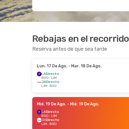
Rebajas en el recorrid
Reserva antes de que sea tarde
Lun. 17 De Ago.
- Mar. 18 De Ago.
LA
Directo
BOG
- LIM
JA
Directo
LIM
- BOG
Mié. 19 De Ago.
- Mié. 19 De Ago.
LA
Directo
BOG
- LIM
JA
Directo
LIM
- BOG