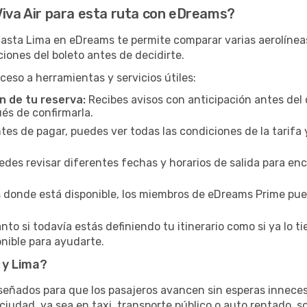
Viva Air para esta ruta con eDreams?
hasta Lima en eDreams te permite comparar varias aerolínea
iciones del boleto antes de decidirte.
ceso a herramientas y servicios útiles:
n de tu reserva:
Recibes avisos con anticipación antes del 
és de confirmarla.
es de pagar, puedes ver todas las condiciones de la tarifa y 
des revisar diferentes fechas y horarios de salida para en
s donde está disponible, los miembros de eDreams Prime pu
o si todavía estás definiendo tu itinerario como si ya lo tie
nible para ayudarte.
 y Lima?
iseñados para que los pasajeros avancen sin esperas inneces
 ciudad, ya sea en taxi, transporte público o auto rentado, so