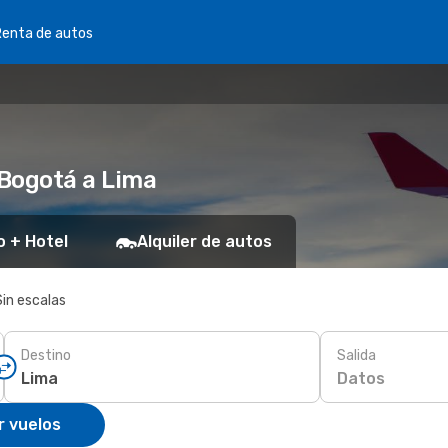
Renta de autos
 Bogotá a Lima
o + Hotel
Alquiler de autos
Sin escalas
Destino
Salida
Datos
r vuelos