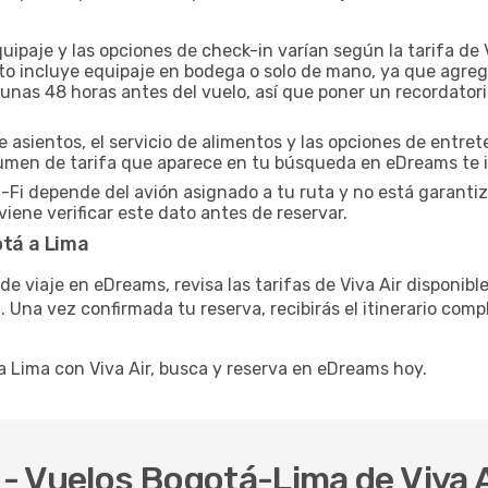
uipaje y las opciones de check-in varían según la tarifa de 
leto incluye equipaje en bodega o solo de mano, ya que agre
unas 48 horas antes del vuelo, así que poner un recordatori
e asientos, el servicio de alimentos y las opciones de entre
esumen de tarifa que aparece en tu búsqueda en eDreams te i
i-Fi depende del avión asignado a tu ruta y no está garanti
iene verificar este dato antes de reservar.
otá a Lima
 de viaje en eDreams, revisa las tarifas de Viva Air disponib
Una vez confirmada tu reserva, recibirás el itinerario comp
a Lima con Viva Air, busca y reserva en eDreams hoy.
- Vuelos Bogotá-Lima de Viva A